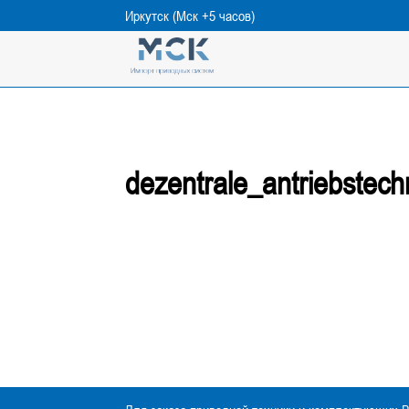
Иркутск (Мск +5 часов)
dezentrale_antriebstech