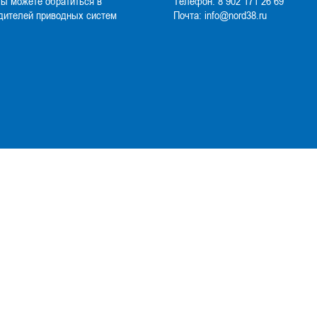
Вы можете обратиться в
Телефон:
8 902 171 26 69
дителей приводных систем
Почта:
info@nord38.ru