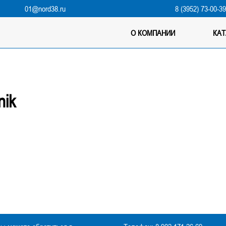
01@nord38.ru
8 (3952) 73-00-3
О КОМПАНИИ
КА
nik