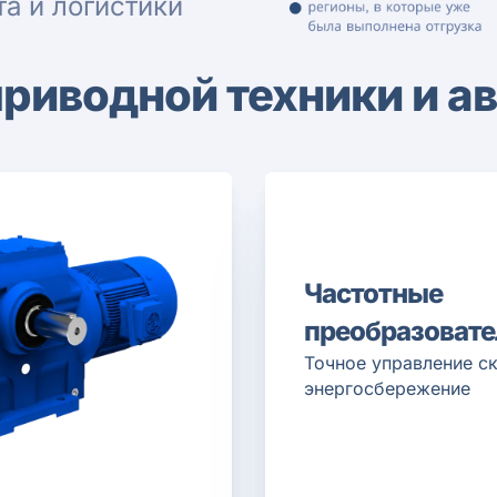
а и логистики
приводной техники и а
Частотные
преобразовате
Точное управление с
энергосбережение