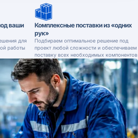
од ваши
Комплексные поставки из «одних
рук»
ешения для
Подбираем оптимальное решение под
ной работы
проект любой сложности и обеспечиваем
поставку всех необходимых компонентов