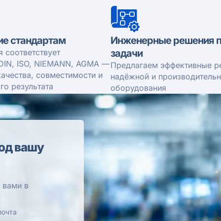
ие стандартам
Инженерные решения п
я соответствует
задачи
DIN, ISO, NIEMANN, AGMA —
Предлагаем эффективные р
качества, совместимости и
надёжной и производитель
го результата
оборудования
од вашу
 вами в