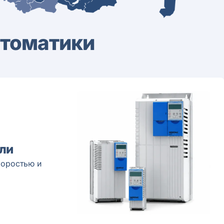
втоматики
ли
коростью и