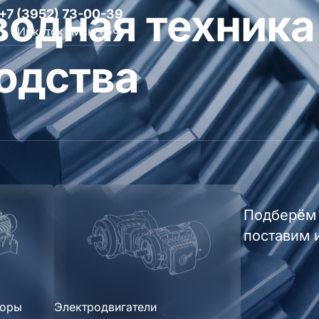
одная техника
+7 (3952) 73-00-39
Иркутск (Мск +5ч)
одства
Подберём 
поставим 
торы
Электродвигатели