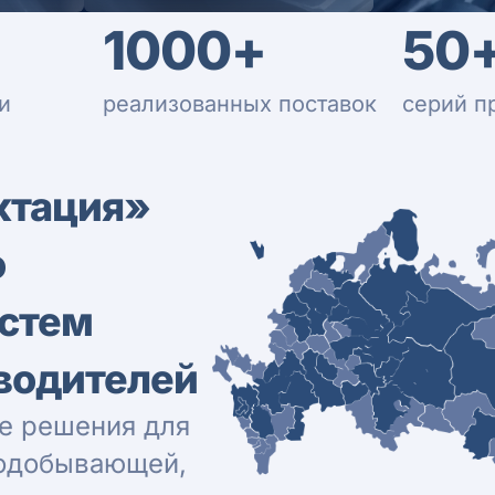
1000+
50
и
реализованных поставок
серий п
ктация»
о
истем
водителей
е решения для
нодобывающей,