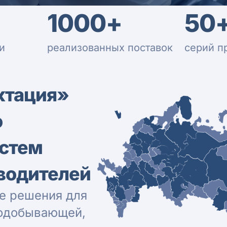
1000+
50
и
реализованных поставок
серий п
ктация»
о
истем
водителей
е решения для
нодобывающей,