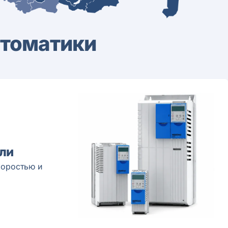
втоматики
ли
коростью и