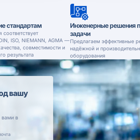
ие стандартам
Инженерные решения п
я соответствует
задачи
DIN, ISO, NIEMANN, AGMA —
Предлагаем эффективные р
качества, совместимости и
надёжной и производитель
го результата
оборудования
од вашу
 вами в