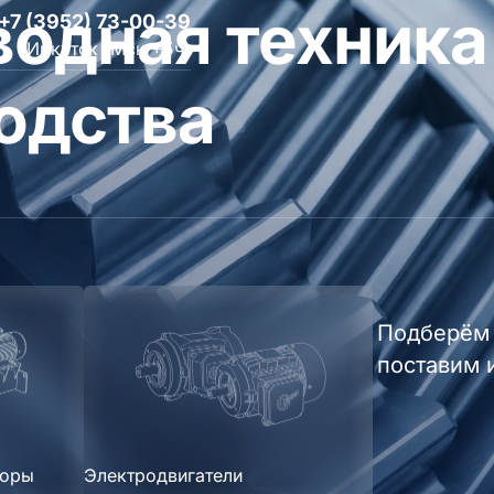
одная техника
+7 (3952) 73-00-39
Иркутск (Мск +5ч)
одства
Подберём 
поставим 
торы
Электродвигатели