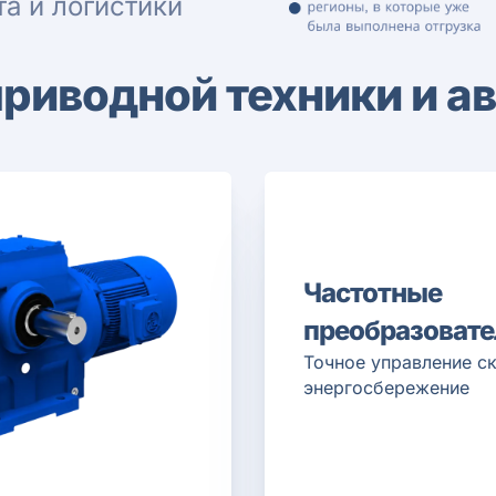
а и логистики
приводной техники и а
Частотные
преобразовате
Точное управление с
энергосбережение