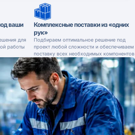
од ваши
Комплексные поставки из «одних
рук»
ешения для
Подбираем оптимальное решение под
ной работы
проект любой сложности и обеспечиваем
поставку всех необходимых компонентов