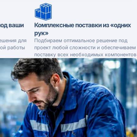
од ваши
Комплексные поставки из «одних
рук»
ешения для
Подбираем оптимальное решение под
ной работы
проект любой сложности и обеспечиваем
поставку всех необходимых компонентов