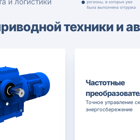
а и логистики
приводной техники и а
Частотные
преобразовате
Точное управление с
энергосбережение