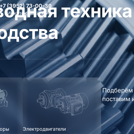
одная техника
+7 (3952) 73-00-39
Иркутск (Мск +5ч)
одства
Подберём 
поставим 
торы
Электродвигатели