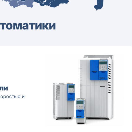
втоматики
ли
коростью и