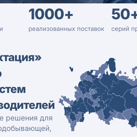
1000+
50
и
реализованных поставок
серий п
ктация»
о
истем
водителей
е решения для
нодобывающей,