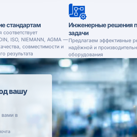
ие стандартам
Инженерные решения п
я соответствует
задачи
DIN, ISO, NIEMANN, AGMA —
Предлагаем эффективные р
качества, совместимости и
надёжной и производитель
го результата
оборудования
од вашу
 вами в