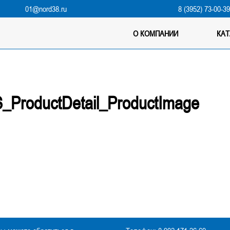
01@nord38.ru
8 (3952) 73-00-3
О КОМПАНИИ
КА
ProductDetail_ProductImage