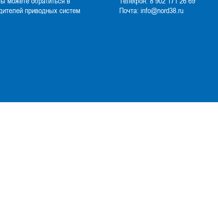
Вы можете обратиться в
Телефон:
8 902 171 26 69
дителей приводных систем
Почта:
info@nord38.ru